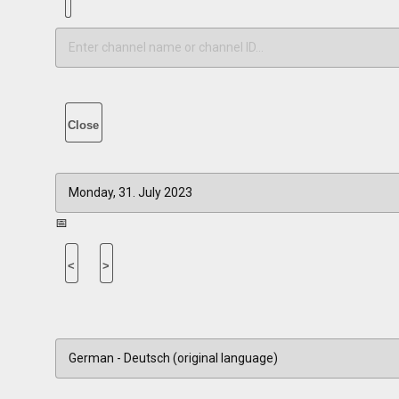
Close
📅
<
>