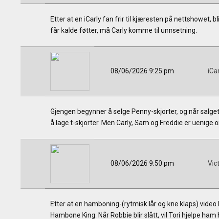
Etter at en iCarly fan frir til kjæresten på nettshowet, b
får kalde føtter, må Carly komme til unnsetning.
08/06/2026 9:25 pm
iCa
Gjengen begynner å selge Penny-skjorter, og når salget g
å lage t-skjorter. Men Carly, Sam og Freddie er uenige
08/06/2026 9:50 pm
Vic
Etter at en hamboning-(rytmisk lår og kne klaps) video bl
Hambone King. Når Robbie blir slått, vil Tori hjelpe ham