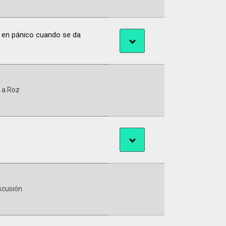
ra en pánico cuando se da
 a Roz
scusión