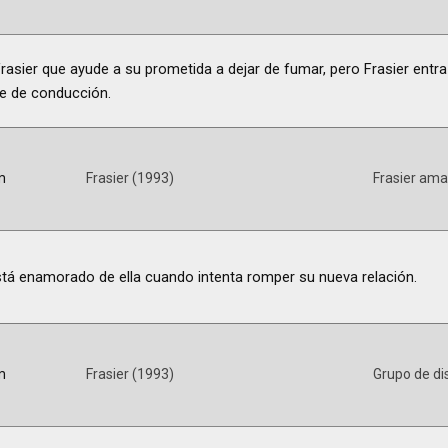
Frasier que ayude a su prometida a dejar de fumar, pero Frasier ent
te de conducción.
m
Frasier (1993)
Frasier ama
tá enamorado de ella cuando intenta romper su nueva relación.
m
Frasier (1993)
Grupo de di