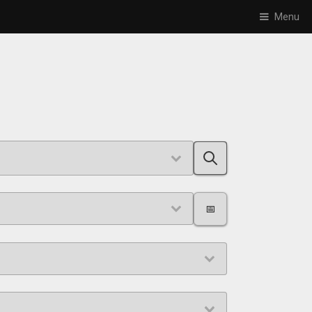
Menu
📅