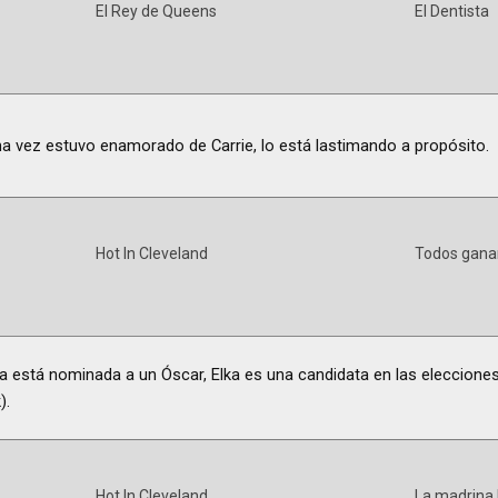
El Rey de Queens
El Dentista
a vez estuvo enamorado de Carrie, lo está lastimando a propósito.
Hot In Cleveland
Todos gana
ria está nominada a un Óscar, Elka es una candidata en las eleccione
).
Hot In Cleveland
La madrina 