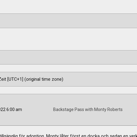
022 6:00 am
Backstage Pass with Monty Roberts
llgänglig för adoption. Monty låter först en docka och sedan en verkl