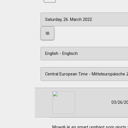
📅
03/26/2
Mowgli är en smart unghäst som gjorts ti